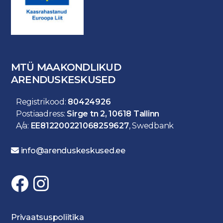
MTÜ MAAKONDLIKUD
ARENDUSKESKUSED
Registrikood:
80424926
Postiaadress:
Sirge tn 2, 10618 Tallinn
A/a:
EE812200221068259627
, Swedbank
info@arenduskeskused.ee
Privaatsuspoliitika