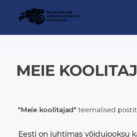
Skip
to
content
MEIE KOOLITA
"Meie koolitajad"
teemalised postit
Eesti on juhtimas võidujooksu k