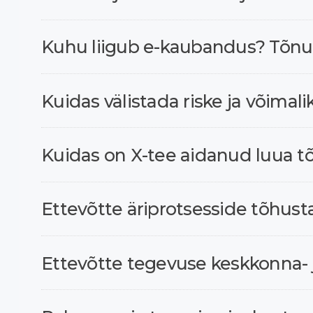
Kuhu liigub e-kaubandus? Tõnu
Kuidas välistada riske ja võim
Kuidas on X-tee aidanud luua tõ
Ettevõtte äriprotsesside tõhu
Ettevõtte tegevuse keskkonna- j