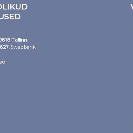
LIKUD
USED
10618 Tallinn
627
, Swedbank
ee