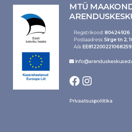
MTÜ MAAKOND
ARENDUSKESK
Registrikood:
80424926
Postiaadress:
Sirge tn 2, 
A/a:
EE812200221068259
info@arenduskeskused.
Privaatsuspoliitika