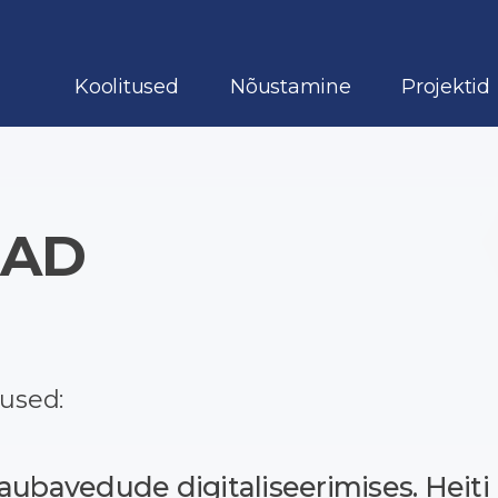
Koolitused
Nõustamine
Projektid
JAD
used:
aubavedude digitaliseerimises. Heiti