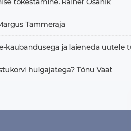
mise tõkestamine. Rainer Osanik
. Margus Tammeraja
 e-kaubandusega ja laieneda uutele t
stukorvi hülgajatega? Tõnu Väät