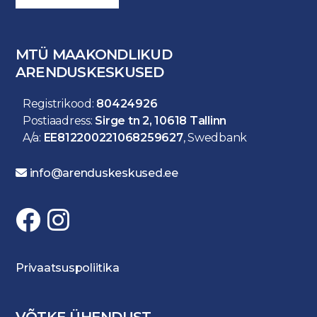
MTÜ MAAKONDLIKUD
ARENDUSKESKUSED
Registrikood:
80424926
Postiaadress:
Sirge tn 2, 10618 Tallinn
A/a:
EE812200221068259627
, Swedbank
info@arenduskeskused.ee
Privaatsuspoliitika