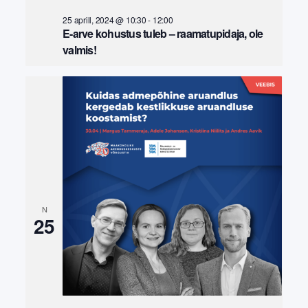
25 aprill, 2024 @ 10:30
-
12:00
E-arve kohustus tuleb – raamatupidaja, ole
valmis!
N
25