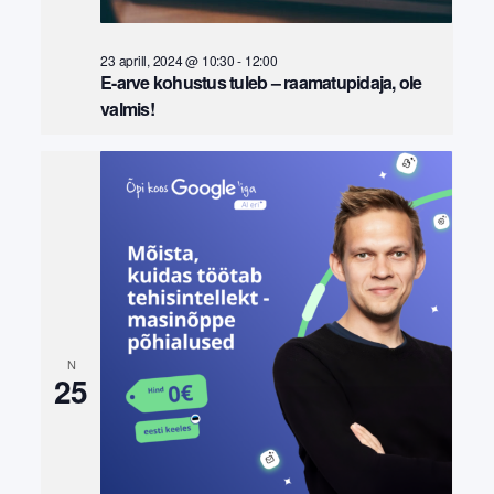
23 aprill, 2024 @ 10:30
-
12:00
E-arve kohustus tuleb – raamatupidaja, ole
valmis!
N
25