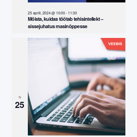
25 aprill, 2024 @ 10:00
-
11:30
Mõista, kuidas töötab tehisintellekt –
sissejuhatus masinõppesse
N
25