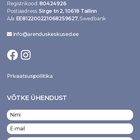
Registrikood:
80424926
Postiaadress:
Sirge tn 2, 10618 Tallinn
A/a:
EE812200221068259627
, Swedbank
info@arenduskeskused.ee
Privaatsuspoliitika
VÕTKE ÜHENDUST