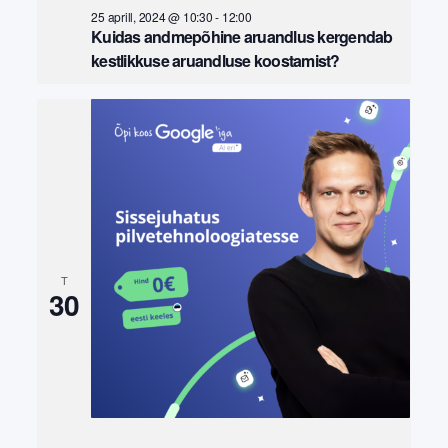
25 aprill, 2024 @ 10:30
-
12:00
Kuidas andmepõhine aruandlus kergendab
kestlikkuse aruandluse koostamist?
T
30