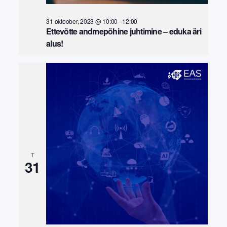
31 oktoober, 2023 @ 10:00
-
12:00
Ettevõtte andmepõhine juhtimine – eduka äri
alus!
T
31