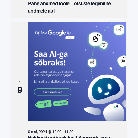
Pane andmed tööle – otsuste tegemine
andmete abil
N
9
9 mai, 2024 @ 10:00
-
11:30
Häkkerid või hooletus? Suurenda oma