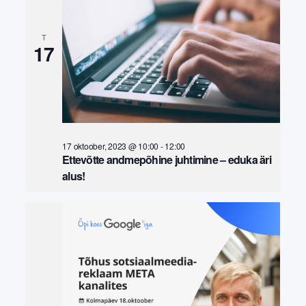
T
17
17 oktoober, 2023 @ 10:00
-
12:00
Ettevõtte andmepõhine juhtimine – eduka äri
alus!